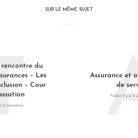
SUR LE MÊME SUJET
T
 rencontre du
ssurances – Les
Assurance et o
xclusion – Cour
de ser
assation
Publié il y a 4
y a 2 semaines