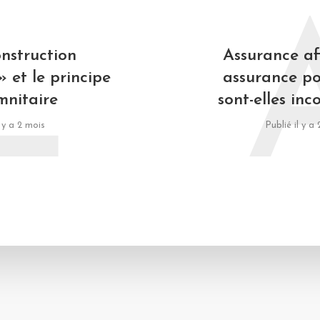
L
nstruction
Assurance aff
» et le principe
assurance p
mnitaire
sont-elles inc
l y a 2 mois
Publié il y a