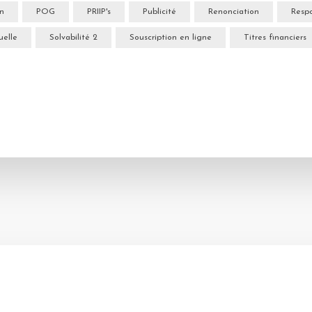
on
POG
PRIIP's
Publicité
Renonciation
Respo
uelle
Solvabilité 2
Souscription en ligne
Titres financiers