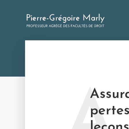
A
Assur
pertes
leçons