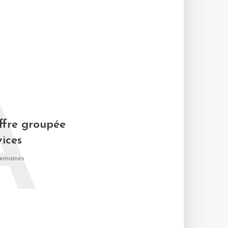
A
ffre groupée
vices
 semaines