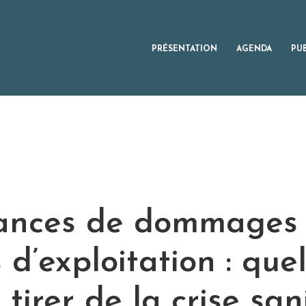
PRÉSENTATION
AGENDA
PU
ances de dommages 
 d’exploitation : quel
 tirer de la crise san