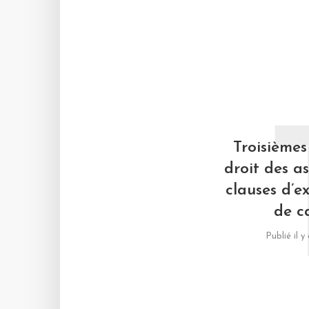
Troisièmes
droit des a
clauses d’e
de c
Publié il 