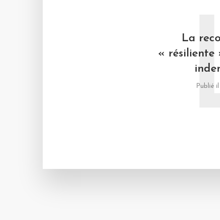
La reco
« résiliente 
inde
Publié i