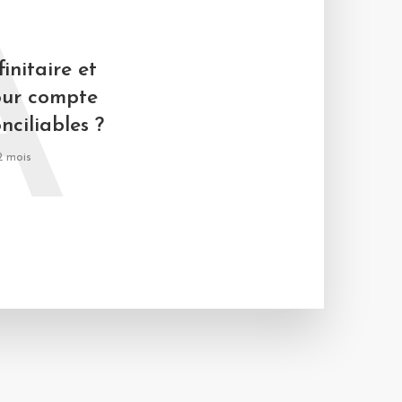
A
initaire et
our compte
onciliables ?
 2 mois