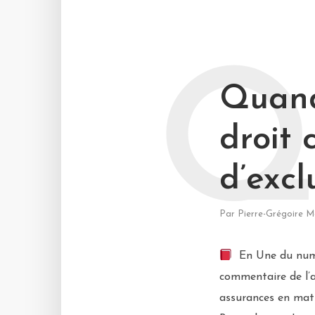
Quand 
droit
d’excl
Par
Pierre-Grégoire M
En Une du numér
commentaire de l’a
assurances en matiè