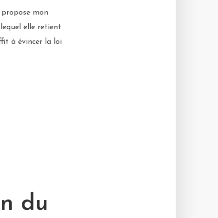
us propose mon
equel elle retient
it à évincer la loi
on du