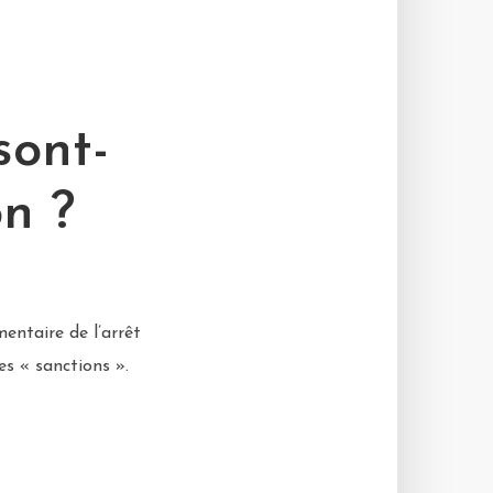
sont-
on ?
entaire de l’arrêt
es « sanctions ».