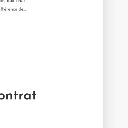
on, aux seuls
fférence de...
ontrat