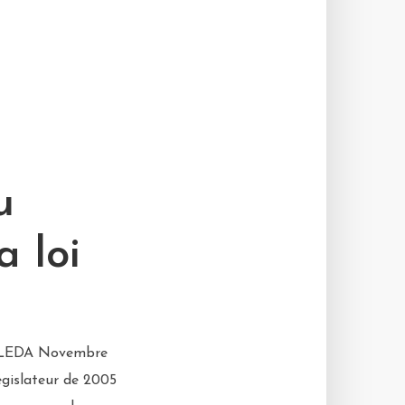
u
a loi
 à LEDA Novembre
égislateur de 2005