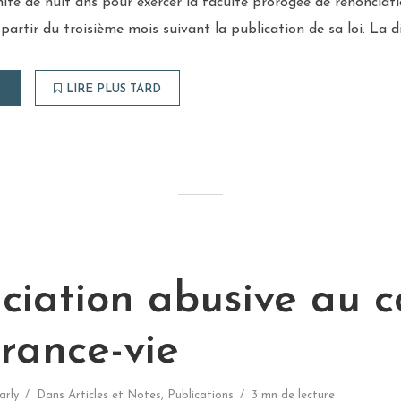
mite de huit ans pour exercer la faculté prorogée de renonciati
partir du troisième mois suivant la publication de sa loi. La di
LIRE PLUS TARD
ciation abusive au c
rance-vie
arly
Dans
Articles et Notes
,
Publications
3 mn de lecture