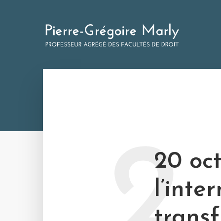
2
20 oc
l’inte
transf