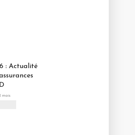
L
6 : Actualité
 assurances
D
 2 mois