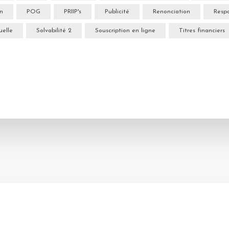
on
POG
PRIIP's
Publicité
Renonciation
Respo
uelle
Solvabilité 2
Souscription en ligne
Titres financiers