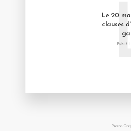
Le 20 mar
clauses d
ga
Publié i
Pierre-Gré