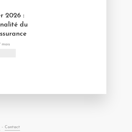
L
er 2026 :
onalité du
assurance
 7 mois
s
–
Contact