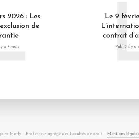
L
s 2026 : Les
Le 9 févri
’exclusion de
L’internati
rantie
contrat d’
l y a 7 mois
Publié il y a
goire Marly – Professeur agrégé des Facultés de droit –
Mentions légale