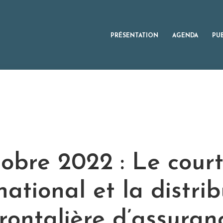
PRÉSENTATION
AGENDA
PU
tobre 2022 : Le cour
rnational et la distri
rontalière d’assuran