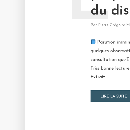
L
du dis
Par
Pierre-Grégoire M
Parution imminen
quelques observati
consultation que’E
Très bonne lecture 
Extrait
LIRE LA SUITE