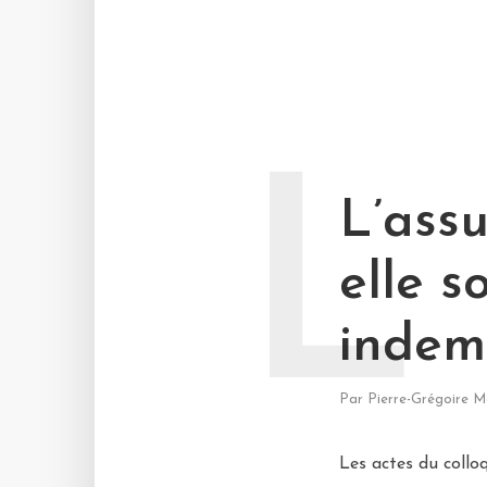
L
L’ass
elle s
indemn
Par
Pierre-Grégoire M
Les actes du collo