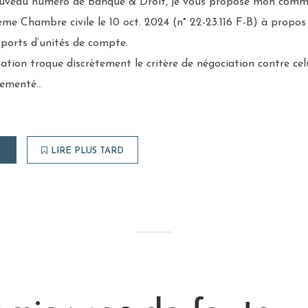
veau numéro de Banque & Droit, je vous propose mon commen
me Chambre civile le 10 oct. 2024 (n° 22-23.116 F-B) à propos de
rts d’unités de compte.
ation troque discrètement le critère de négociation contre celu
lementé…
LIRE PLUS TARD