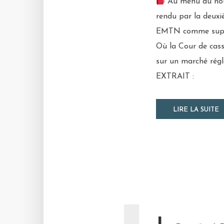
Au menu du nou
rendu par la deuxiè
EMTN comme suppo
Où la Cour de cass
sur un marché rég
EXTRAIT :
LIRE LA SUITE