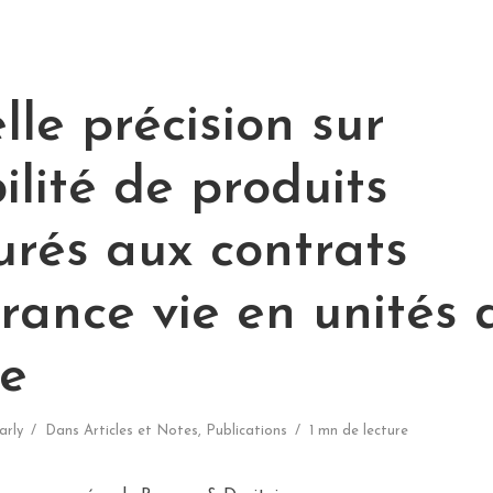
le précision sur
ibilité de produits
urés aux contrats
rance vie en unités 
e
arly
Dans
Articles et Notes
,
Publications
1 mn de lecture