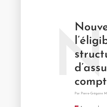
Nouvel
N
l’élig
struct
d’assu
compt
Par
Pierre-Grégoire M