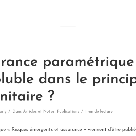
urance paramétrique 
oluble dans le princi
itaire ?
arly
Dans
Articles et Notes
,
Publications
1 mn de lecture
que « Risques émergents et assurance » viennent d’être publié