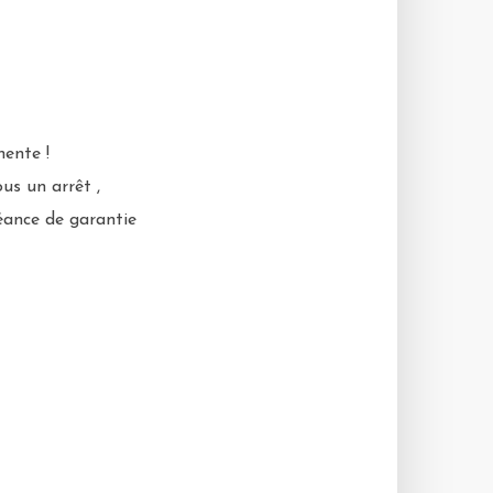
nente !
us un arrêt ,
héance de garantie