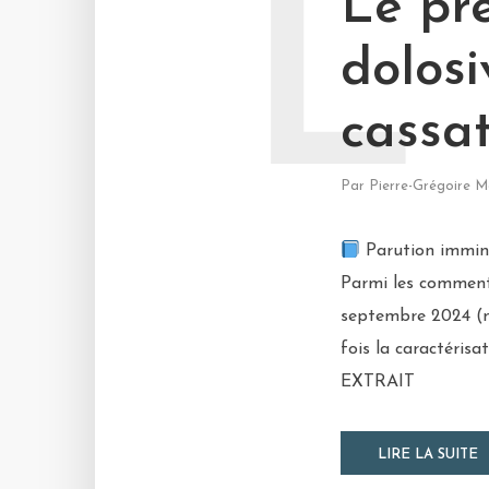
L
Le pr
dolos
cassa
Par
Pierre-Grégoire M
Parution immine
Parmi les commenta
septembre 2024 (n°
fois la caractérisa
EXTRAIT
LIRE LA SUITE