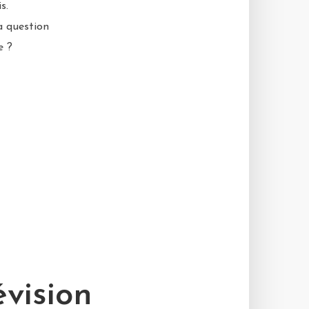
s.
a question
e ?
évision